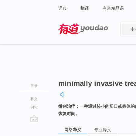
词典
翻译
有道精品课
中
有道 - 网易旗下搜索
minimally invasive tr
目录
释义
微创治疗：一种通过较小的切口或身体的
例句
恢复时间。
go
网络释义
专业释义
top