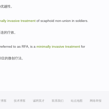
的
优越性
。
ally
invasive
treatment
of scaphoid
non-union in soldiers.
不连
的
疗效。
referred
to as
RFA
,
is
a
minimally
invasive
treatment
for
癌症
的
微创
疗法
。
方博客
技术博客
诚聘英才
联系我们
站点地图
网络举报