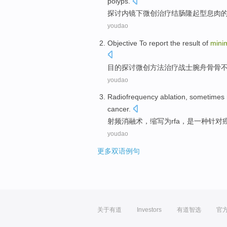
polyps
.
探讨
内镜下
微创
治疗
结肠
隆起型
息肉
youdao
Objective
To report the result
of
minim
目的
探讨微创
方法
治疗
战士腕舟
骨
骨
youdao
Radiofrequency
ablation
,
sometimes 
cancer
.
射频
消融术
，
缩写
为
rfa
，
是
一种
针对
youdao
更多双语例句
关于有道
Investors
有道智选
官