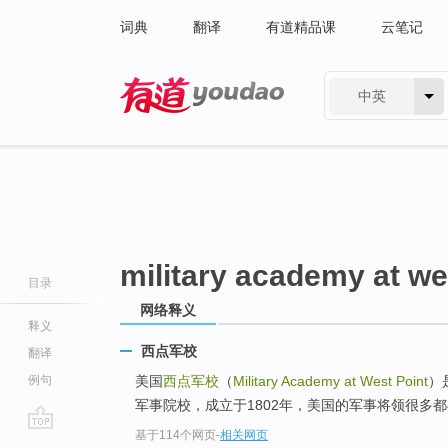
词典
翻译
有道精品课
云笔记
中英
有道 - 网易旗下搜索
military academy at we
目录
网络释义
释义
西点军校
翻译
例句
美国
西点军校
（
Military Academy at West Point
）
军事院校，成立于1802年，美国的军事将领很多
基于114个网页
-
相关网页
go