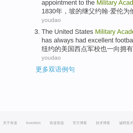
appointment
to the
Military
Aca
1830年，
坡
的
继父
约翰
·爱伦为
youdao
The
United States
Military
Acad
has always
had
excellent
footba
纽约
的
美国
西点
军校
也
一向
拥有
youdao
更多双语例句
关于有道
Investors
有道智选
官方博客
技术博客
诚聘英