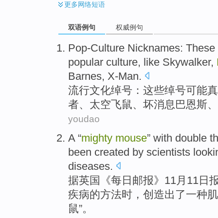
更多
网络短语
双语例句
权威例句
Pop-Culture
Nicknames
:
These
popular
culture
,
like
Skywalker
,
Barnes
,
X-Man
.
流行
文化
绰号
：
这些
绰号
可能
真
者
、太空飞鼠、
坏
消息
巴恩斯
、
youdao
A
“
mighty
mouse
” with
double
t
been
created
by
scientists
looki
diseases
.
据英国《每日邮报》11月11日
疾病的
方法时
，
创造
出了
一
种
肌
鼠
”。