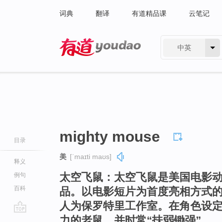
词典
翻译
有道精品课
云笔记
中英
有道 - 网易旗下搜索
mighty mouse
目录
美
[ˈmaɪti maʊs]
释义
太空飞鼠：太空飞鼠是美国电影
例句
百科
品。以电影短片为首度亮相方式的
人为保罗特里工作室。在角色设
力的老鼠，并时常“扶弱锄强”。
go