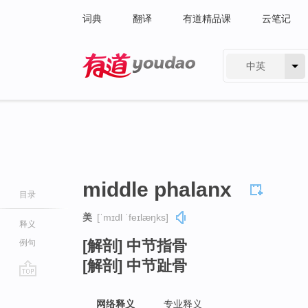
词典
翻译
有道精品课
云笔记
中英
有道 - 网易旗下搜索
middle phalanx
目录
美
[ˈmɪdl ˈfeɪlæŋks]
释义
[解剖] 中节指骨
例句
[解剖] 中节趾骨
go
top
网络释义
专业释义