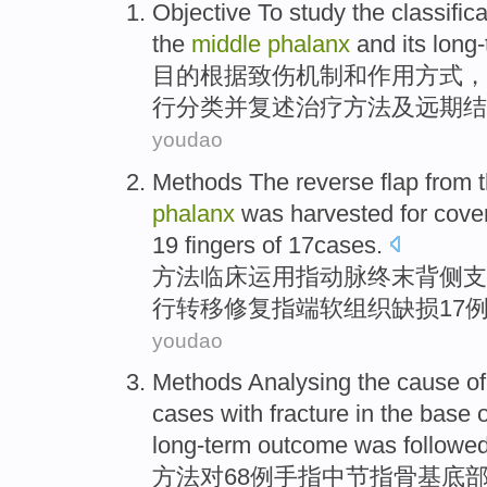
Objective
To study the
classific
the
middle
phalanx
and
its
long
目的
根据
致伤机制和作用方式，
行
分类
并
复述治疗方法及
远期
结
youdao
Methods
The reverse
flap
from 
phalanx
was harvested for cover
19
fingers
of
17
cases
.
方法
临床运用
指
动脉终末
背
侧支
行转移修复
指端
软组织缺损
17
youdao
Methods
Analysing the
cause
of
cases
with
fracture
in the
base
o
long-term outcome was followe
方法
对
68
例
手指中节
指骨
基底