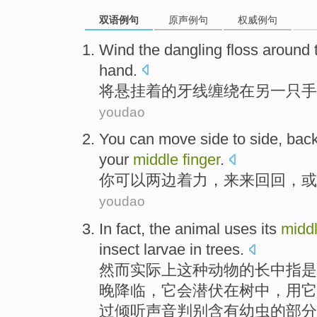
双语例句
原声例句
权威例句
Wind
the
dangling
floss
around
hand
.
将
悬挂着
的
牙线
缠绕在
另
一只手
youdao
You
can
move
side
to
side
, bac
your
middle
finger
.
你
可以
两边
着力，来来
回回
，
或
youdao
In fact
,
the
animal
uses its
midd
insect
larvae
in
trees
.
然而
实际上
这种
动物
的长
中指
是
晚降临，它会潜伏
在
树
中
，
用
它
过倾听声音判别含有
幼虫
的部分