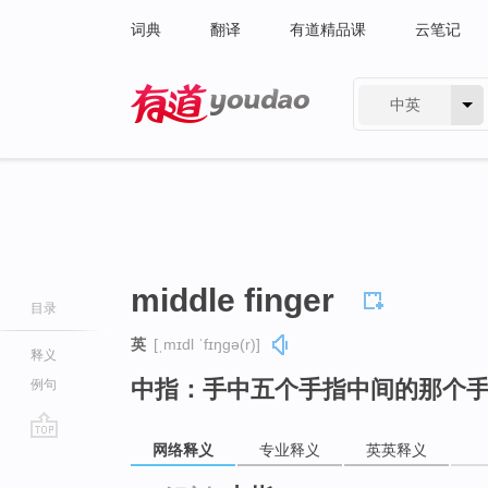
词典
翻译
有道精品课
云笔记
中英
有道 - 网易旗下搜索
middle finger
目录
英
[ˌmɪdl ˈfɪŋɡə(r)]
释义
中指：手中五个手指中间的那个
例句
网络释义
专业释义
英英释义
go
top