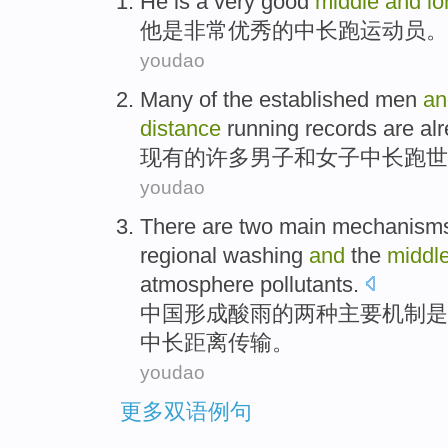
He
is
a very
good
middle
and
l
他
是
非常
优秀
的
中长跑
运动员。
youdao
Many
of the
established
men
an
distance
running
records
are al
现有
的
许多
男子
和
女子
中长跑世
youdao
There
are
two
main
mechanism
regional
washing
and
the
middl
atmosphere
pollutants
.
中国
形成
酸雨
的
两种
主要
机制
是
中
长距离
传输
。
youdao
更多双语例句