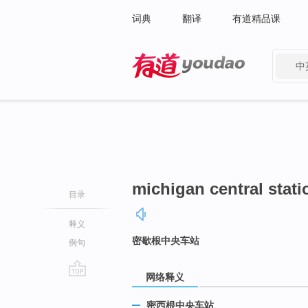
词典
翻译
有道精品课
中
有道 - 网易旗下搜索
michigan central stati
目录
释义
密歇根中央车站
例句
网络释义
go
top
密西根中央车站