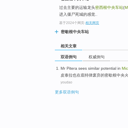
过去主要的运输龙头
密西根中央车站
(
M
进入僵尸死城的感觉..
基于2024个网页
-
相关网页
密歇根中央车站
相关文章
双语例句
权威例句
Mr Pitera
sees
similar
potential
in
Mic
皮
泰拉也
在
底特律
废弃
的
密歇根
中央
youdao
更多双语例句