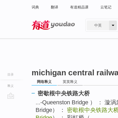
词典
翻译
有道精品课
云笔记
中英
有道 - 网易旗下搜索
michigan central railw
目录
网络释义
英英释义
释义
密歇根中央铁路大桥
...-Queenston Bridge ） ： 
go
top
Bridge） ：
密歇根中央铁路大
Bridge
） ： 彩虹桥（..