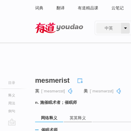
词典
翻译
有道精品课
云笔记
中英
有道 - 网易旗下搜索
mesmerist
目录
英
[ˈmesmərɪst]
美
[ˈmesmərɪst]
释义
n. 施催眠术者；催眠师
用法
例句
网络释义
英英释义
go
催眠术师