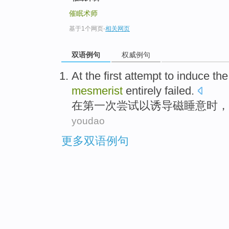
top
催眠术师
基于1个网页
-
相关网页
双语例句
权威例句
At
the first
attempt
to
induce the
mesmerist
entirely
failed
.
在
第一
次
尝试
以
诱导
磁
睡意时
，
youdao
更多双语例句