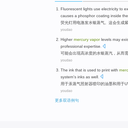
Fluorescent lights
use electricity
to ex
causes
a
phosphor
coating
inside the
荧光灯
用电
激发
水银
蒸气
。
这会
生成
youdao
Higher
mercury
vapor
levels
may
exi
professional
expertise
.
可能会
出现
高浓度的
水银
蒸汽
，
从而
youdao
The
ink that is
used to
print
with
merc
system
's
inks
as well.
用于
汞
蒸气
照射器喷
印
的油墨
和
用于UV
youdao
更多双语例句