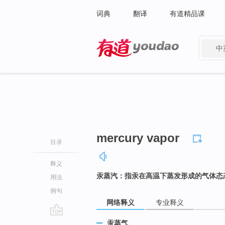
词典
翻译
有道精品课
中
有道 - 网易旗下搜索
mercury vapor
目录
释义
汞蒸汽：指汞在高温下蒸发形成的气体态
用法
例句
网络释义
专业释义
go
汞蒸气