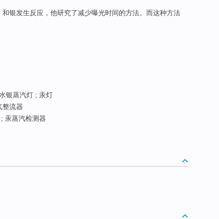
）和银发生反应，他研究了减少曝光时间的方法。而这种方法
 水银蒸汽灯 ; 汞灯
气整流器
; 汞蒸汽检测器