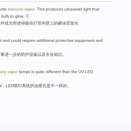
cite
mercury
vapor
.
This
produces
ultraviolet
light
that
 bulb to
glow
.
紫外线
光
而
使得
镀在灯管内壁上的
磷
涂层
发光
.
st
and
could
require
additional
protective
equipment
and
需要
进一步的
防护
设备
以及
专业
知识
。
ury
vapor
lamps is quite
different
than
the UV-LED
 -
LED
喷印
系统
的油墨也是不
一样
的
。