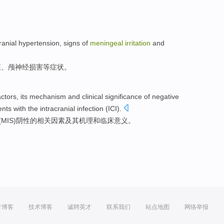
ranial
hypertension
,
signs
of
meningeal
irritation
and
征
、
颅
神经
损害
等
症状
。
actors
,
its
mechanism
and
clinical
significance
of
negative
ents with
the
intracranial
infection
(
ICI
).
(
MIS
)
阴性
的
相关
因素
及其
机理
和
临床
意义
。
方博客
技术博客
诚聘英才
联系我们
站点地图
网络举报