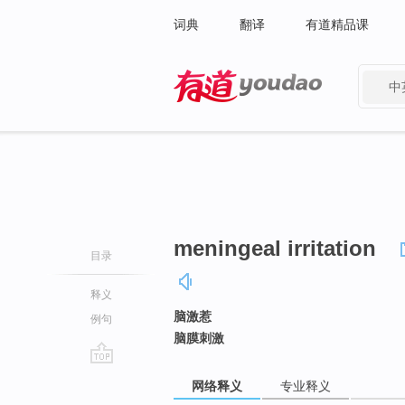
词典
翻译
有道精品课
中
有道 - 网易旗下搜索
meningeal irritation
目录
释义
脑激惹
例句
脑膜刺激
go
网络释义
专业释义
top