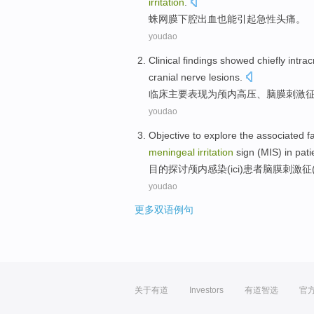
irritation
.
蛛网膜下腔
出血
也
能
引起
急性
头痛
。
youdao
Clinical
findings showed
chiefly intrac
cranial
nerve
lesions
.
临床
主要
表现
为颅内
高压
、
脑膜
刺激
youdao
Objective
to explore
the
associated
f
meningeal
irritation
sign
(
MIS
) in
pati
目的
探讨
颅内
感染
(
ici
)
患者
脑膜
刺激
征
youdao
更多双语例句
关于有道
Investors
有道智选
官