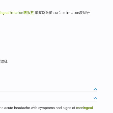
ngeal irritation
脑激惹
;脑膜刺激征 surface irritation表层语
刺激征
es
acute
headache with symptoms
and signs of
meningeal