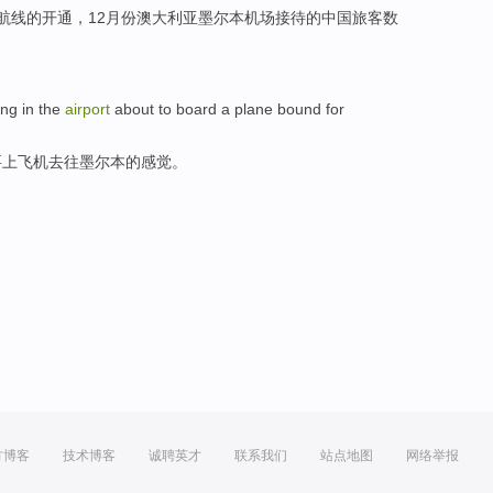
航线的开通，12月份
澳大利亚
墨尔本
机场接待
的
中国
旅客数
ing in
the
airport
about to
board
a plane
bound for
要
上飞机
去往
墨尔本的感觉。
方博客
技术博客
诚聘英才
联系我们
站点地图
网络举报