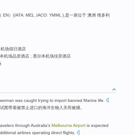
（ EN）(IATA: MEL ,IACO: YMML ),是一座位于 澳洲 维多利
机场假日酒店
本机场品质酒店 ; 墨尔本机场佳异酒店
场
woman
was
caught
trying to
import
banned
Marine
life
.
试图
带着被
禁止
进口
的
海洋生物
入关而
被捕
。
ravelers
through
Australia
's
Melbourne
Airport
is
expected
dditional airlines operating direct flights
.