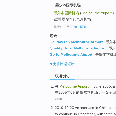
墨尔本国际机场
墨尔本国际机场
(
Melbourne Airport
)
亚州 墨尔本的民用机场。
基于64个网页
-
相关网页
短语
Holiday Inn Melbourne Airport
墨尔本
Quality Hotel Melbourne Airport
墨尔
Go to Melbourne Airport
去墨尔本机
更多
网络短语
双语例句
At
Melbourne
Airport
in
June
2005,
a
在
2005年
6月
的
墨尔本
机场
，
一
女子
因
youdao
2010-12-20 An
increase
in
Chinese
t
to continue
in
December
,
with
three
a