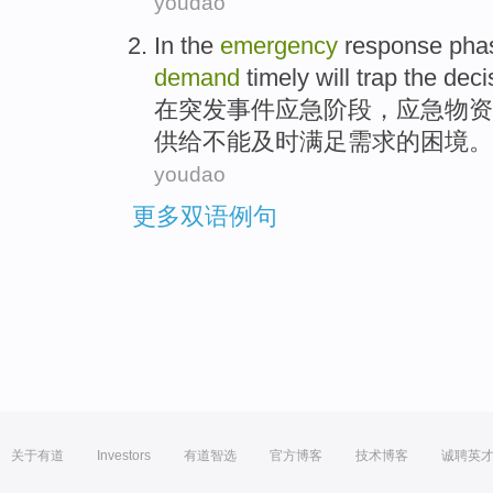
youdao
In
the
emergency
response
pha
demand
timely
will
trap
the deci
在
突发
事件应急
阶段
，应急物资
供给
不能
及时
满足
需求
的
困境。
youdao
更多双语例句
关于有道
Investors
有道智选
官方博客
技术博客
诚聘英