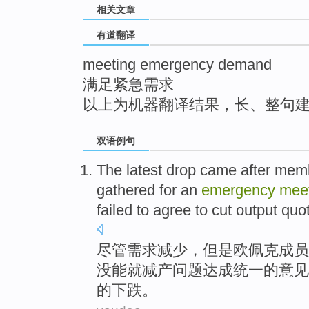
相关文章
top
有道翻译
meeting emergency demand
满足紧急需求
以上为机器翻译结果，长、整句
双语例句
The
latest
drop
came after mem
gathered for
an
emergency
mee
failed
to agree
to
cut
output quo
尽管
需求
减少
，但是
欧佩克成员
没
能就
减产
问题
达成
统一的意见
的
下跌
。