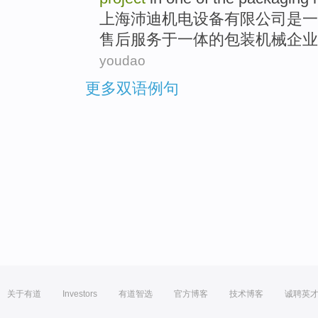
上海
沛迪
机电
设备
有限
公司
是
一
售后
服务
于
一体
的
包装
机械
企业
youdao
更多双语例句
关于有道
Investors
有道智选
官方博客
技术博客
诚聘英