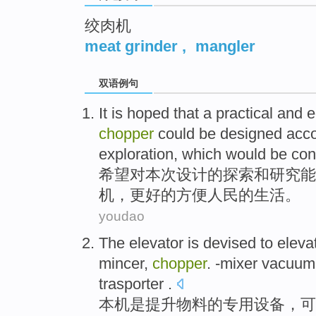
绞肉机
meat grinder
,
mangler
双语例句
It is
hoped
that a
practical
and
e
chopper
could be
designed
acco
exploration
, which would
be con
希望
对
本次
设计
的
探索
和
研究
能
机
，更好的
方便
人民
的
生活
。
youdao
The elevator
is
devised to
eleva
mincer
,
chopper
. -mixer
vacuum
trasporter .
本机
是
提升
物料
的专用设备，可