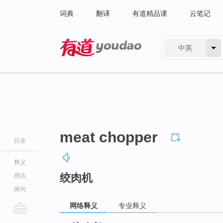
词典
翻译
有道精品课
云笔记
中英
有道 - 网易旗下搜索
meat chopper
目录
释义
绞肉机
用法
例句
网络释义
专业释义
go