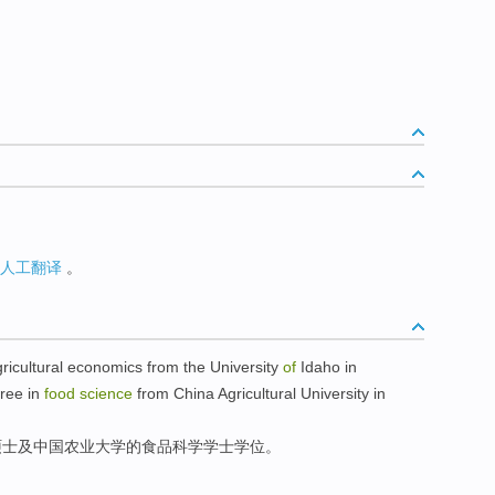
人工翻译
。
ricultural
economics
from the
University
of
Idaho in
ree
in
food
science
from
China
Agricultural University in
硕士
及
中国
农业大学的
食品
科学
学士
学位
。