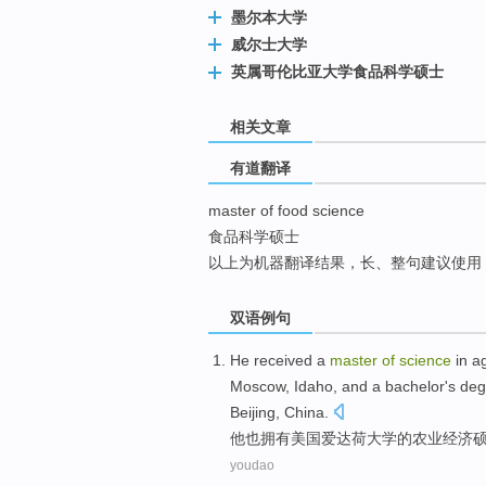
墨尔本大学
top
威尔士大学
英属哥伦比亚大学食品科学硕士
相关文章
有道翻译
master of food science
食品科学硕士
以上为机器翻译结果，长、整句建议使用
双语例句
He
received a
master
of
science
in
ag
Moscow
, Idaho,
and
a
bachelor
's
deg
Beijing, China.
他
也拥有
美国爱达荷
大学
的
农业
经济
youdao