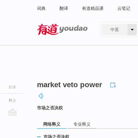
词典
翻译
有道精品课
云笔记
中英
有道 - 网易旗下搜索
market veto power
目录
释义
市场之否决权
go
网络释义
专业释义
top
市场之否决权