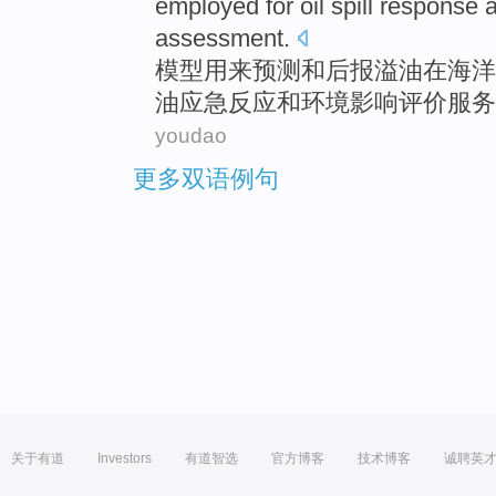
employed
for
oil spill
response
a
assessment
.
模型
用来
预测
和
后报
溢
油
在
海洋
油应急
反应
和
环境
影响
评价服务
youdao
更多双语例句
关于有道
Investors
有道智选
官方博客
技术博客
诚聘英