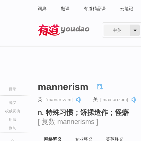
词典
翻译
有道精品课
云笔记
中英
有道 - 网易旗下搜索
mannerism
目录
英
[ˈmænərɪzəm]
美
[ˈmænərɪzəm]
释义
n. 特殊习惯；矫揉造作；怪癖
权威词典
用法
[ 复数 mannerisms ]
例句
网络释义
专业释义
英英释义