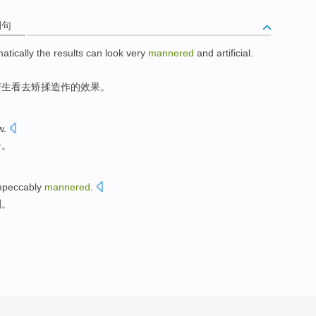
例句
atically
the
results
can look
very
mannered
and artificial
.
产生看去矫揉造作
的
效果
。
w
.
子
。
mpeccably
mannered
.
剔。