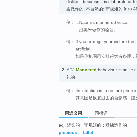
dislike it because it is elaborate or 
柔做作的; 不自然的; 守规矩的
[usu A
例：
...Naomi's mannered voice.
...娜奥米做作的嗓音。
例：
If you arrange your picture too
artificial.
如果你把图画安排得太有条理，
2.
ADJ
Mannered
behaviour is polit
礼的
例：
Its intention is to restore prid
其意图是恢复过去的自豪感，建
同近义词
同根词
adj. 矫饰的；守规矩的；矫揉造作的
precious
,
fallol