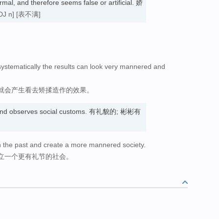
formal, and therefore seems false or artificial. 娇
DJ n]
[表不满]
 systematically the results can look very mannered and
就会产生看去矫揉造作的效果。
e and observes social customs. 有礼貌的; 彬彬有
e in the past and create a more mannered society.
立一个更有礼节的社会。