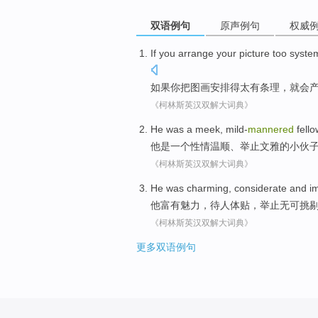
双语例句
原声例句
权威
If
you
arrange
your
picture
too
system
如果
你
把
图画
安排
得太
有条理，就
会
《柯林斯英汉双解大词典》
He
was
a
meek
,
mild-
mannered
fello
他
是
一个
性情温顺
、
举止文雅
的小伙
《柯林斯英汉双解大词典》
He
was charming
,
considerate
and
i
他
富有
魅力，
待人体贴
，举止无可挑
《柯林斯英汉双解大词典》
更多双语例句