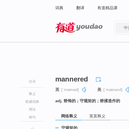
词典
翻译
有道精品课
中
有道 - 网易旗下搜索
mannered
目录
英
[ˈmænəd]
美
[ˈmænərd]
释义
adj. 矫饰的；守规矩的；矫揉造作的
权威词典
用法
网络释义
英英释义
例句
守规矩的