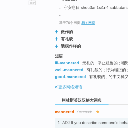
... 守安息日 shou3an1xi1ri4 sabbatar
go
...
top
基于76个网页
-
相关网页
做作的
有礼貌
装模作样的
短语
ill-mannered
无礼的 ; 举止粗鲁的 ; 粗
well-mannered
有礼貌的 ; 行为端正的 
good-mannered
有礼貌的 ; 的中文释
更多
网络短语
柯林斯英汉双解大词典
mannered
/ˈmænəd/
1.
ADJ
If you describe someone's behav