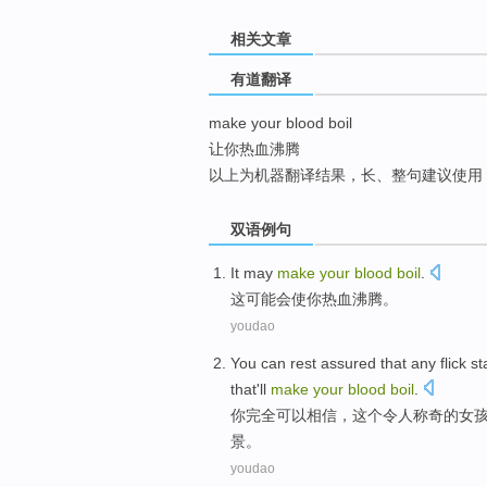
top
相关文章
有道翻译
make your blood boil
让你热血沸腾
以上为机器翻译结果，长、整句建议使用
双语例句
It
may
make
your
blood
boil
.
这
可能会
使
你
热血
沸腾
。
youdao
You
can
rest
assured
that
any
flick
st
that
'll
make
your
blood
boil
.
你
完全
可以
相信
，
这个
令人称奇
的女
景。
youdao