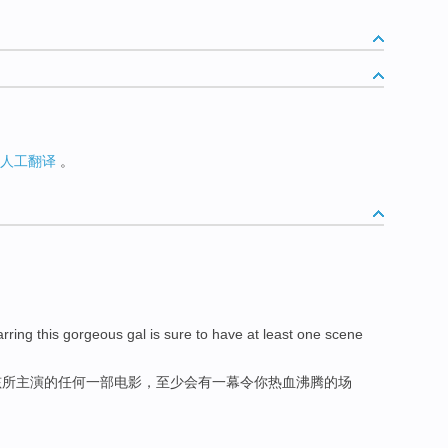
人工翻译
。
arring
this
gorgeous
gal
is sure to have at least one
scene
孩所主演的
任何
一部电影
，
至少
会
有
一幕
令
你
热血
沸腾的场