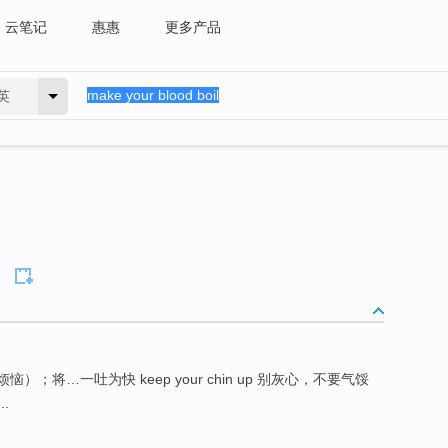
云笔记
惠惠
更多产品
英
倾吐（心中的烦恼）；将…一吐为快 keep your chin up 别灰心，不要气馁
..