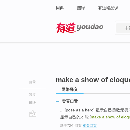
词典
翻译
有道精品课
中
有道 - 网易旗下搜索
make a show of eloqu
目录
网络释义
释义
卖弄口舌
翻译
... [pose as a hero] 显示自己勇敢无畏,不怕
显示自己的才能 [
make a show of eloq
go
基于72个网页
-
相关网页
top