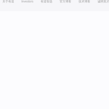
关于有道
Investors
有道智选
官方博客
技术博客
诚聘英