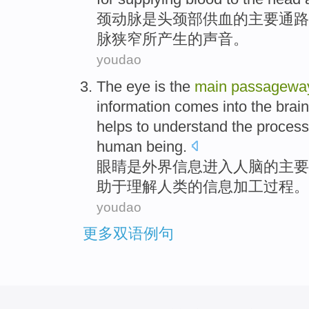
颈
动脉
是
头颈部
供血
的
主要
通路
脉狭窄所产生的
声音
。
youdao
The
eye
is
the
main
passagewa
information
comes into
the brain
helps to
understand
the
process
human being
.
眼睛
是
外界
信息
进入
人脑
的
主要
助于
理解
人类
的
信息
加工
过程
。
youdao
更多双语例句