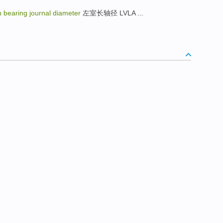
 bearing journal diameter
左室长轴径 LVLA ...