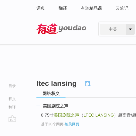
词典
翻译
有道精品课
云笔记
中英
有道 - 网易旗下搜索
ltec lansing
目录
网络释义
释义
美国剧院之声
翻译
0.75寸
美国剧院之声
（
LTEC LANSING
）超高音/
基于20个网页
-
相关网页
go
top