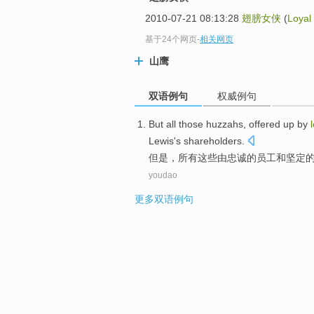
2010-07-21 08:13:28
翅膀女侠
(
Loyal
基于24个网页
-
相关网页
山鹰
双语例句
权威例句
But
all
those
huzzahs
,
offered
up
by
Lewis
's
shareholders
.
但是
，
所有
这些
由
忠诚
的
员工
和
坚定
youdao
更多双语例句