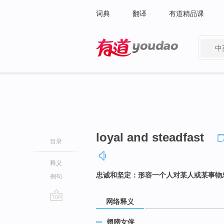
词典
翻译
有道精品课
中
有道 - 网易旗下搜索
loyal and steadfast
目录
释义
忠诚和坚定：形容一个人对某人或某事物
例句
网络释义
go
top
翅膀女侠