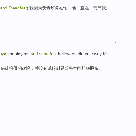
 and Steadfast
) 我因为负责班务在忙，他一直在一旁等我。
loyal
employees
and
steadfast
believers
,
did not
sway
Mr.
的
信徒
提供
的
欢呼
，并
没有
说服
刘易斯
先生
的
那些股东
。