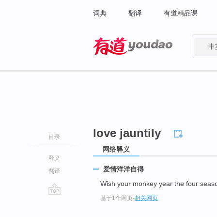
词典
翻译
有道精品课
中
有道 - 网易旗下搜索
love jauntily
目录
网络释义
释义
爱情洋洋自得
翻译
Wish your monkey year the four seas
基于1个网页
-
相关网页
go
top