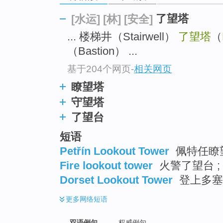
了望塔
[水运]
[林]
[安全]
... 楼梯井（Stairwell）
了望塔
（
（Bastion） ...
基于204个网页
-
相关网页
瞭望塔
守望塔
了望台
短语
Petřín Lookout Tower
佩特任瞭
Fire lookout tower
火警了望台 ;
Dorset Lookout Tower
登上多塞
更多
网络短语
双语例句
权威例句