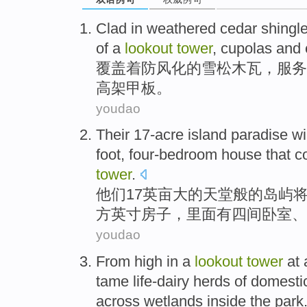
Clad
in
weathered
cedar shingl
of
a
lookout
tower
,
cupolas
and
覆盖
着防
风化
的
雪松
木瓦，
服务
高架甲板。
youdao
Their
17-acre
island
paradise
wi
foot, four-bedroom
house
that
c
tower
.
他们
17
英亩
大的
天堂
般的
岛屿
方
英寸
房子
，里面
有
四间卧室、
youdao
From high
in
a
lookout
tower
at
tame life-dairy herds
of
domesti
across
wetlands
inside the
park