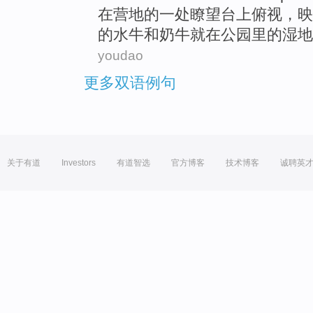
在
营地
的一
处
瞭
望台上俯视，
映
的
水牛
和
奶牛就在公园里的
湿地
youdao
更多双语例句
关于有道
Investors
有道智选
官方博客
技术博客
诚聘英