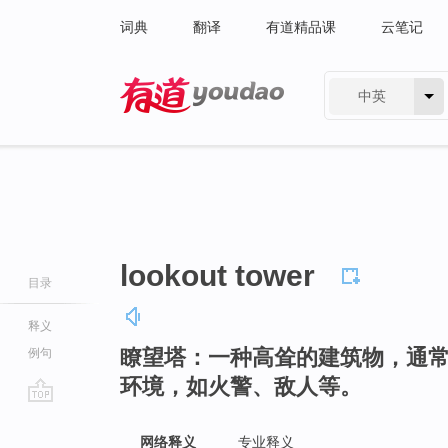
词典
翻译
有道精品课
云笔记
中英
有道 - 网易旗下搜索
lookout tower
目录
释义
瞭望塔：一种高耸的建筑物，通
例句
环境，如火警、敌人等。
go
top
网络释义
专业释义