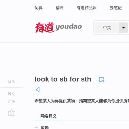
词典
翻译
有道精品课
云笔记
中英
有道 - 网易旗下搜索
look to sb for sth
目录
释义
希望某人为你提供某物：指期望某人能够为你提供所
用法
网络释义
go
top
依赖