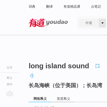
词典
翻译
有道精品课
云笔记
中英
有道 - 网易旗下搜索
long island sound
目录
释义
长岛海峡（位于美国）；长岛湾
例句
网络释义
英英释义
go
top