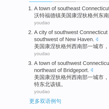
A
town
of southeast
Connecticu
沃特福德
镇
美国
康涅狄格州
东南
youdao
A
city
of
southwest
Connecticut
southwest
of New Haven.
美国
康涅狄格州
西南部
一
城市
，
youdao
A
town
of southwest
Connecticu
northeast of
Bridgeport
.
美国康涅狄格州
西南部
一
城市
，
特
东北
该镇。
youdao
更多双语例句