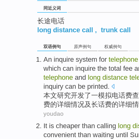
同近义词
长途电话
long distance call
,
trunk call
双语例句
原声例句
权威例句
An
inquire
system
for
telephone
which
can
inquire
the
total
fee
a
telephone
and
long
distance
te
inquiry
can
be
printed
.
本文
研究
开发
了一
模拟
电话费
查
费
的
详细
情况
及
长话费
的
详细情
youdao
It
is
cheaper
than
calling
long
di
convenient
than
waiting until
Su