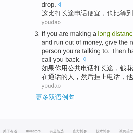
drop
.
这
比
打
长途
电话
便宜
，
也
比
等到
youdao
If
you
are
making a
long
distanc
and
run out
of
money
,
give
the
person
you
're
talking to.
Then
h
call you
back
.
如果
你
用
公共
电话
打
长途
，
钱花
在通话
的
人
，
然后
挂上
电话
，
他
youdao
更多双语例句
关于有道
Investors
有道智选
官方博客
技术博客
诚聘英