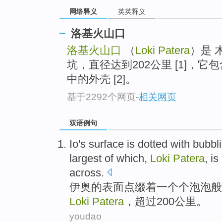
网络释义
英英释义
洛基火山口
洛基火山口
（
Loki Patera
）是 
坑，直径达到202公里 [1]，
中的外壳 [2]。
基于2292个网页
-
相关网页
双语例句
Io
's
surface
is dotted
with
bubbl
largest
of
which,
Loki
Patera
,
is
across.
伊
奥
的
表面
点缀
着一个个
泡泡
般
Loki
Patera
，超过200公里。
youdao