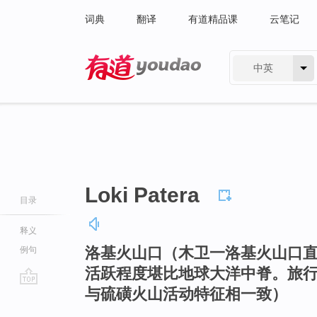
词典
翻译
有道精品课
云笔记
中英
有道 - 网易旗下搜索
Loki Patera
目录
释义
洛基火山口（木卫一洛基火山口直
例句
活跃程度堪比地球大洋中脊。旅行
与硫磺火山活动特征相一致）
go
top