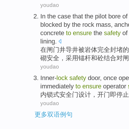
youdao
In
the
case
that the
pilot
bore
of
blocked
by
the
rock mass
,
anch
concrete
to
ensure
the
safety
of
lining
.
在
闸门
井
导
井
被
岩体
完全
封堵
的
砌
安全
，采用
锚杆
和
砼
结合
对闸
youdao
Inner-
lock
safety
door, once
ope
immediately
to
ensure
operator
内锁式安全门设计
，
开门
即
停止
youdao
更多双语例句