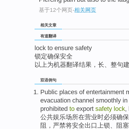
top
基于12个网页
-
相关网页
相关文章
有道翻译
lock to ensure safety
锁定确保安全
以上为机器翻译结果，长、整句
双语例句
Public
places
of entertainment
evacuation
channel
smoothly
in
prohibited
to
export
safety
lock
,
公共
娱乐场所在
营业
时
必须
确保
阻
，
严禁
将
安全
出口
上锁
、阻塞