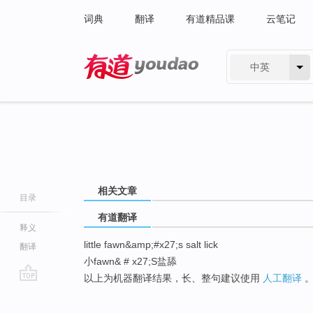
词典
翻译
有道精品课
云笔记
中英
有道 - 网易旗下搜索
相关文章
目录
有道翻译
释义
little fawn&amp;#x27;s salt lick
翻译
小fawn& # x27;S盐舔
以上为机器翻译结果，长、整句建议使用
人工翻译
go
top