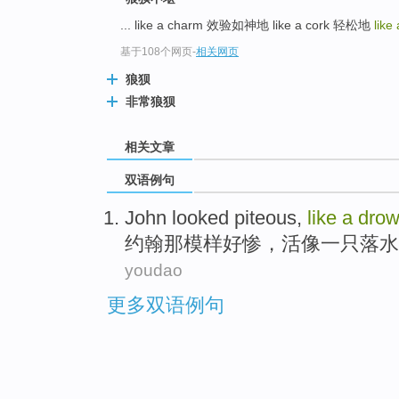
... like a charm 效验如神地 like a cork 轻松地
lik
基于108个网页
-
相关网页
狼狈
非常狼狈
相关文章
双语例句
John
looked piteous
,
like
a
dro
约翰
那
模样
好惨，活像
一
只落水
youdao
更多双语例句