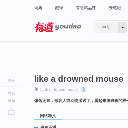
词典
翻译
有道精品课
云笔记
中英
有道 - 网易旗下搜索
like a drowned mouse
目录
美
[laɪk ə draʊnd maʊs]
释义
像落汤鼠：形容人或动物湿透了，看起来很狼狈的样
例句
网络释义
go
top
狼狈不堪