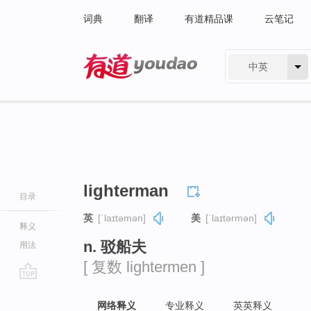
词典
翻译
有道精品课
云笔记
中英
有道 - 网易旗下搜索
lighterman
目录
英
[ˈlaɪtəmən]
美
[ˈlaɪtərmən]
释义
n. 驳船夫
用法
[ 复数 lightermen ]
go
top
网络释义
专业释义
英英释义