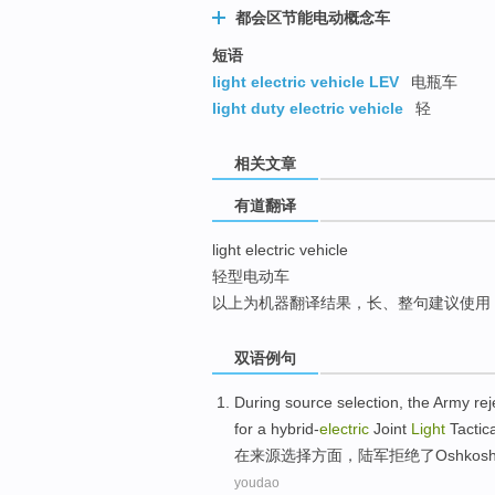
都会区节能电动概念车
top
短语
light electric vehicle LEV
电瓶车
light duty electric vehicle
轻
相关文章
有道翻译
light electric vehicle
轻型电动车
以上为机器翻译结果，长、整句建议使用
双语例句
During
source
selection
,
the Army
re
for a
hybrid-
electric
Joint
Light
Tactic
在
来源
选择方面
，
陆军
拒绝
了
Oshkos
youdao