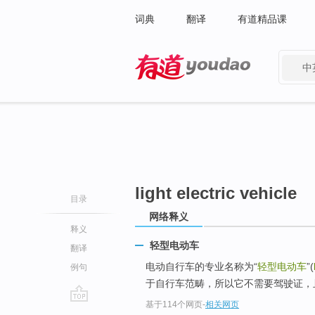
词典
翻译
有道精品课
中
有道 - 网易旗下搜索
light electric vehicle
目录
网络释义
释义
轻型电动车
翻译
电动自行车的专业名称为“
轻型电动车
”(
例句
于自行车范畴，所以它不需要驾驶证，
基于114个网页
-
相关网页
go