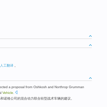
人工翻译
。
jected
a
proposal
from
Oshkosh
and
Northrop
Grumman
al
Vehicle
.
h
和
诺
格公司
的
混合动力
联合
轻型
战术车辆的
建议
。