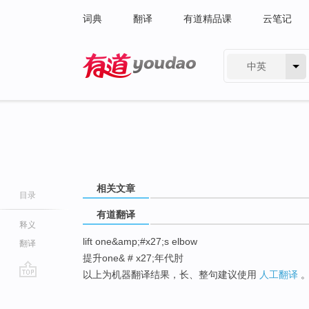
词典
翻译
有道精品课
云笔记
中英
有道 - 网易旗下搜索
相关文章
目录
有道翻译
释义
lift one&amp;#x27;s elbow
翻译
提升one& # x27;年代肘
以上为机器翻译结果，长、整句建议使用
人工翻译
go
top