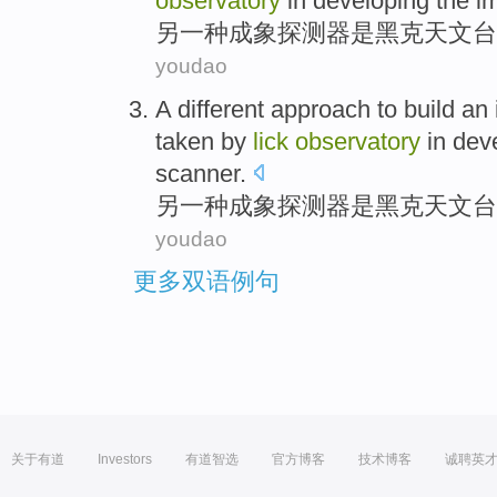
observatory
in
developing
the
i
另
一
种
成象
探测器
是
黑克
天文台
youdao
A different approach to build
an
taken by
lick
observatory
in
dev
scanner
.
另
一种成象
探测器
是
黑克
天文台
youdao
更多双语例句
关于有道
Investors
有道智选
官方博客
技术博客
诚聘英