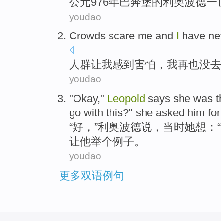
公元
976年巴奔堡
的
利奥波德一
youdao
Crowds
scare
me
and
I
have ne
人群
让
我
感到
害怕
，
我
再也
没
去
youdao
"
Okay
,"
Leopold
says
she
was
t
go with this?"
she
asked
him
fo
“
好
，”
利
奥波德
说
，
当时
她
想
：“
让
他
举
个例子。
youdao
更多双语例句