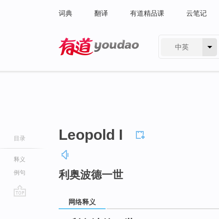
词典
翻译
有道精品课
云笔记
中英
有道 - 网易旗下搜索
Leopold I
目录
释义
利奥波德一世
例句
网络释义
go
top