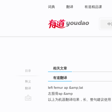
词典
翻译
有道精品课
中
有道 - 网易旗下搜索
相关文章
目录
有道翻译
释义
left femur ap &amp;lat
翻译
左股骨ap &amp
以上为机器翻译结果，长、整句建议使用
go
top