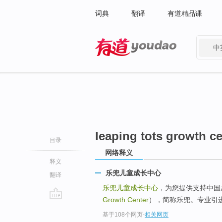
词典
翻译
有道精品课
中
有道 - 网易旗下搜索
leaping tots growth ce
目录
网络释义
释义
乐兜儿童成长中心
翻译
乐兜儿童成长中心
，为您提供支持中国加盟
Growth Center
），简称乐兜。专业引
go
基于108个网页
-
相关网页
top