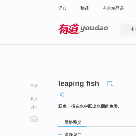
词典
翻译
有道精品课
中
有道 - 网易旗下搜索
leaping fish
目录
释义
跃鱼：指在水中跃出水面的鱼类。
例句
网络释义
go
top
鱼跃龙门