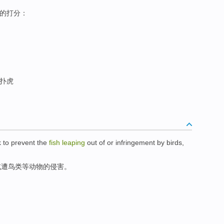
) 的打分：
扑虎
k
to prevent
the
fish
leaping
out
of
or
infringement
by
birds
,
或
遭
鸟类
等动物
的
侵害
。