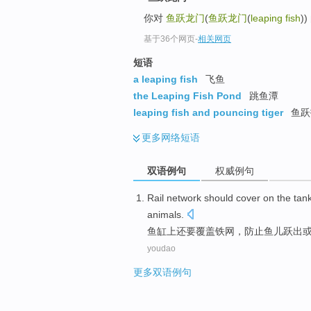
你对
鱼跃龙门
(
鱼跃龙门
(
leaping fish
)
基于36个网页
-
相关网页
短语
a leaping fish
飞鱼
the Leaping Fish Pond
跳鱼潭
leaping fish and pouncing tiger
鱼跃
更多
网络短语
双语例句
权威例句
Rail
network
should
cover
on the
tan
animals
.
鱼缸
上
还要
覆盖
铁
网
，
防止
鱼儿
跃出
youdao
更多双语例句