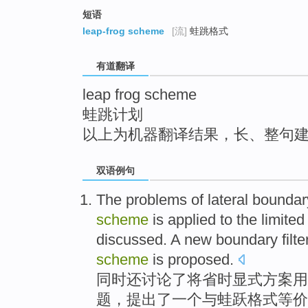
top
短语
leap-frog scheme
[流]
蛙跳格式
有道翻译
leap frog scheme
蛙跳计划
以上为机器翻译结果，长、整句
双语例句
The
problems
of
lateral
boundar
scheme
is
applied to
the
limited
discussed
.
A
new boundary filte
scheme
is proposed.
同时
还
讨论了
将省时显式
方案
用
题
，提出了
一
个与蛙跃格式
等价