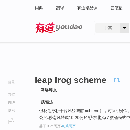
词典
翻译
有道精品课
云笔记
中英
有道 - 网易旗下搜索
leap frog scheme
目录
网络释义
释义
跳蛙法
翻译
例句
但花莲浮标于台风登陆前 scheme），时间积分采
公尺/秒南风转成10-20公尺/秒东北风(7 数值
基于16个网页
-
相关网页
go