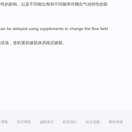
特性
的
影响
，以及不同相位角和不同频率对耦合气动特性的影
can
be delayed
using
supplements
to
change
the
flow
field
的
流
场
，使机翼前缘肌体
涡
推迟
破裂
。
方博客
技术博客
诚聘英才
联系我们
站点地图
网络举报