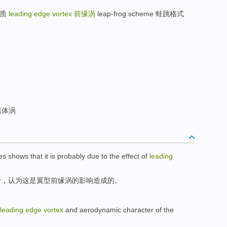
孔介质
leading edge vortex
前缘涡
leap-frog scheme 蛙跳格式
离体涡
nes shows
that
it
is
probably
due
to the
effect
of
leading
析
，
认为
这
是
翼型前缘涡
的
影响
造成
的。
leading
edge
vortex
and
aerodynamic
character
of
the