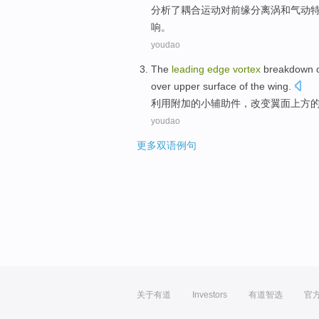
分析
了
耦合
运动
对
前缘
分离涡
和
气动
响。
youdao
The
leading
edge
vortex
breakdown
over
upper
surface
of
the
wing
.
利用
附加
的
小
辅助
件，
改变
翼
面
上方
youdao
更多双语例句
关于有道
Investors
有道智选
官