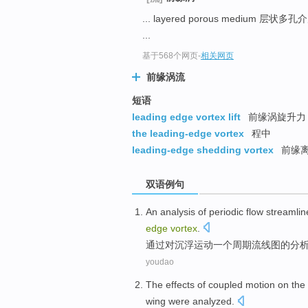
... layered porous medium 层状多
...
基于568个网页
-
相关网页
前缘涡流
短语
leading edge vortex lift
前缘涡旋升力
the leading-edge vortex
程中
leading-edge shedding vortex
前缘
双语例句
An
analysis
of
periodic
flow
streamli
edge
vortex
.
通过
对
沉浮运动
一
个
周期
流
线图
的
分
youdao
The
effects
of
coupled
motion
on
the
wing were
analyzed
.