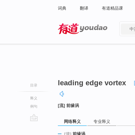
词典
翻译
有道精品课
中
有道 - 网易旗下搜索
leading edge vortex
目录
释义
[流] 前缘涡
例句
网络释义
专业释义
go
top
前缘涡
[流]