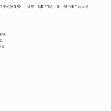
位于机翼前缘中、外部，如图2所示。图中显示出了
前缘缝
手柄
统
位置