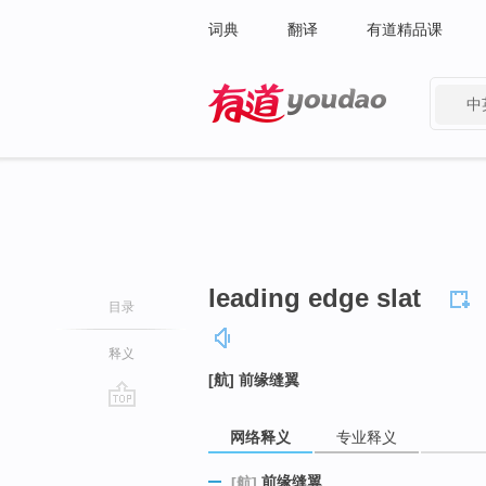
词典
翻译
有道精品课
中
有道 - 网易旗下搜索
leading edge slat
目录
释义
[航] 前缘缝翼
go
网络释义
专业释义
top
前缘缝翼
[航]