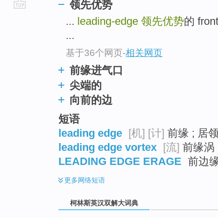
领先优势
go
...
leading-edge
领先优势
的 fro
top
...
基于36个网页
-
相关网页
前缘进气口
尖端的
向前的边
短语
leading edge
[机]
[计]
前缘 ; 居
leading edge vortex
[流]
前缘涡 
LEADING EDGE ERAGE
前边
更多
网络短语
柯林斯英汉双解大词典