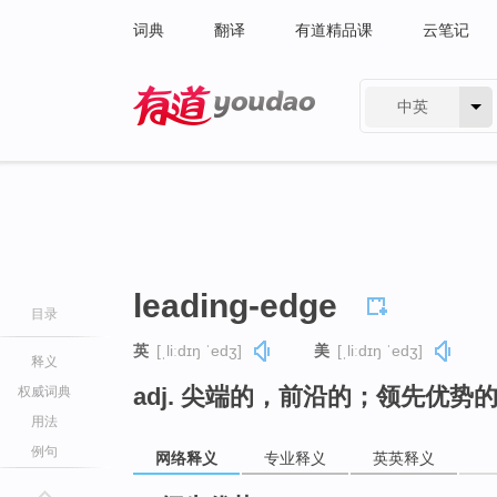
词典
翻译
有道精品课
云笔记
中英
有道 - 网易旗下搜索
leading-edge
目录
英
[ˌliːdɪŋ ˈedʒ]
美
[ˌliːdɪŋ ˈedʒ]
释义
adj. 尖端的，前沿的；领先优势
权威词典
用法
例句
网络释义
专业释义
英英释义