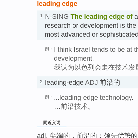
leading edge
N-SING
The
leading edge
of
a
1.
research or development is the 
most advanced or sophisticat
I think Israel tends to be at
例：
development.
我认为以色列会走在技术发
leading-edge
ADJ
前沿的
2.
...leading-edge technology.
例：
…前沿技术。
同近义词
adj. 尖端的，前沿的；领先优势的