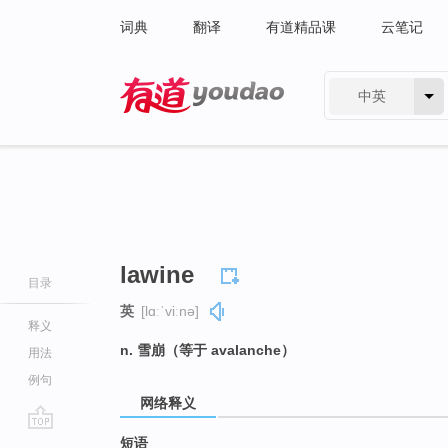
词典
翻译
有道精品课
云笔记
中英
有道 - 网易旗下搜索
lawine
目录
英
[lɑːˈviːnə]
释义
n. 雪崩（等于 avalanche）
用法
例句
网络释义
go
短语