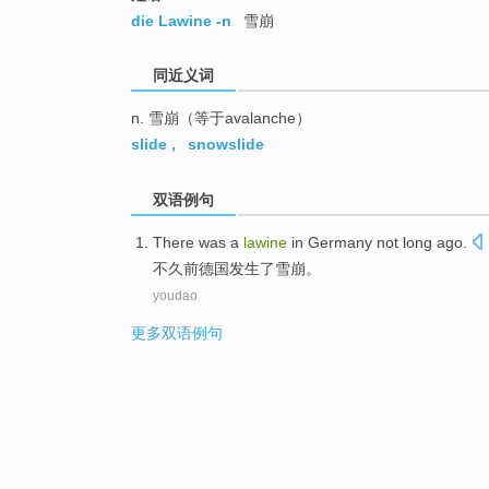
top
die Lawine -n
雪崩
同近义词
n. 雪崩（等于avalanche）
slide
,
snowslide
双语例句
There
was a
lawine
in
Germany
not long ago.
不久前
德国
发生
了
雪崩。
youdao
更多双语例句