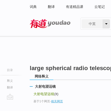
词典
翻译
有道精品课
云笔记
中英
有道 - 网易旗下搜索
large spherical radio telesco
目录
网络释义
释义
大射电望远镜
翻译
大射电望远镜
(lt)
基于1个网页
-
相关网页
go
top