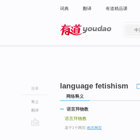
词典
翻译
有道精品课
中
有道 - 网易旗下搜索
language fetishism
目录
网络释义
释义
语言拜物教
翻译
语言拜物教
基于1个网页
-
相关网页
go
top